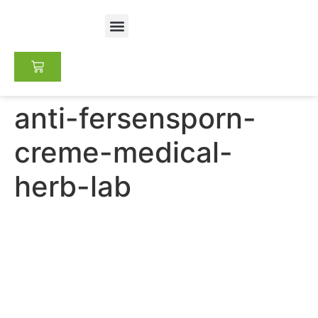
Franchise értékesítés
Keressen pénzt online
anti-fersensporn-
creme-medical-
herb-lab